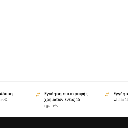
ράδοση
Εγγύηση επιστροφής
Εγγύησ
 50€.
χρημάτων εντός 15
within 1
ημερών.