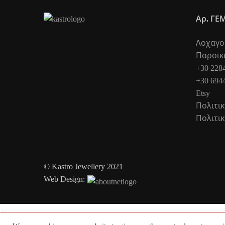
Αρ. ΓΕΜ
Λοχαγού
Παροικ
+30 228
+30 694
Etsy
Πολιτι
Πολιτι
© Kastro Jewellery 2021
Web Design: