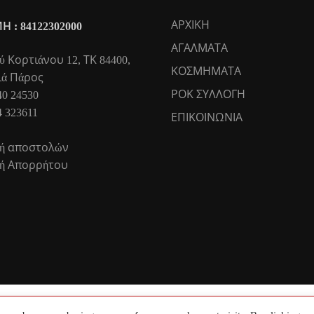
ΑΡΧΙΚΗ
Η : 84122302000
ΑΓΑΛΜΑΤΑ
 Κορτιάνου 12, ΤΚ 84400,
ΚΟΣΜΗΜΑΤΑ
ιά Πάρος
ΡΟΚ ΣΥΛΛΟΓΗ
40 24530
4 323611
ΕΠΙΚΟΙΝΩΝΙΑ
κή αποστολών
κή Απορρήτου