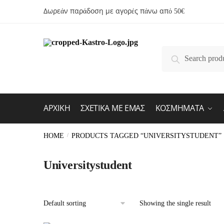
Skip
Skip
content
Δωρεάν παράδοση με αγορές πάνω από 50€
to
to
navigation
content
Search
Search
for:
ΑΡΧΙΚΗ
ΣΧΕΤΙΚΑ ΜΕ ΕΜΑΣ
ΚΟΣΜΗΜΑΤΑ
HOME
/
PRODUCTS TAGGED “UNIVERSITYSTUDENT”
Universitystudent
Showing the single result