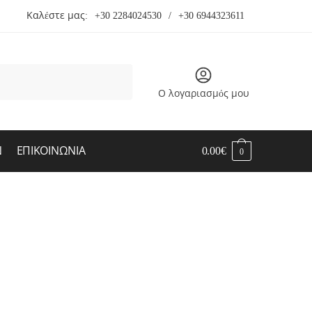
Καλέστε μας:
+30 2284024530
/
+30 6944323611
Ο λογαριασμός μου
Ν
ΕΠΙΚΟΙΝΩΝΙΑ
0.00
€
0