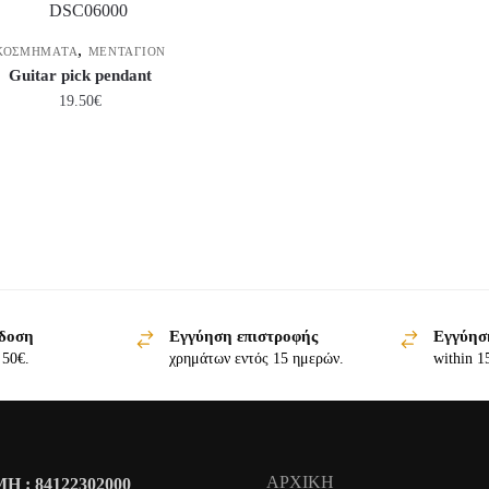
,
ΚΟΣΜΗΜΑΤΑ
ΜΕΝΤΑΓΙΟΝ
Guitar pick pendant
19.50
€
δοση
Εγγύηση επιστροφής
Εγγύησ
 50€.
χρημάτων εντός 15 ημερών.
within 1
ΑΡΧΙΚΗ
Η : 84122302000