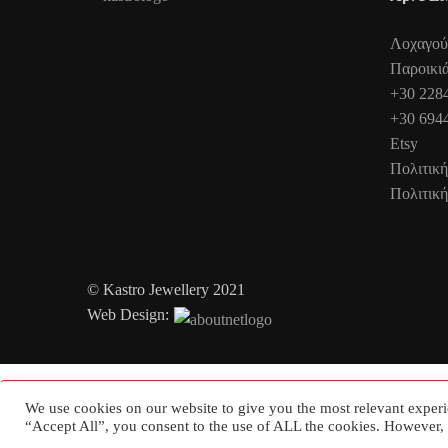
Λοχαγού
Παροικι
+30 228
+30 694
Etsy
Πολιτικ
Πολιτικ
© Kastro Jewellery 2021
Web Design:
We use cookies on our website to give you the most relevant experi
Error: "Undefined constant "ICL_LANGUAGE_CODE""
“Accept All”, you consent to the use of ALL the cookies. However, 