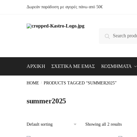
Skip
Skip
content
Δωρεάν παράδοση με αγορές πάνω από 50€
to
to
navigation
content
Search
Search
for:
ΑΡΧΙΚΗ
ΣΧΕΤΙΚΑ ΜΕ ΕΜΑΣ
ΚΟΣΜΗΜΑΤΑ
HOME
/
PRODUCTS TAGGED “SUMMER2025”
summer2025
Showing all 2 results