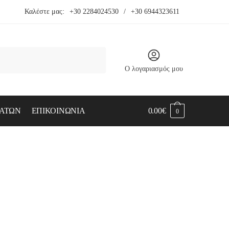
Καλέστε μας:
+30 2284024530
/
+30 6944323611
Ο λογαριασμός μου
ΑΤΩΝ
ΕΠΙΚΟΙΝΩΝΙΑ
0.00
€
0