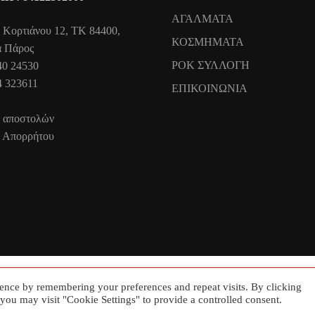
ΑΓΑΛΜΑΤΑ
 Κορτιάνου 12, ΤΚ 84400,
ΚΟΣΜΗΜΑΤΑ
ά Πάρος
ΡΟΚ ΣΥΛΛΟΓΗ
40 24530
4 323611
ΕΠΙΚΟΙΝΩΝΙΑ
ή αποστολών
ή Απορρήτου
ence by remembering your preferences and repeat visits. By clicking
you may visit "Cookie Settings" to provide a controlled consent.