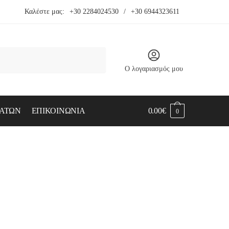
Καλέστε μας:
+30 2284024530
/
+30 6944323611
Ο λογαριασμός μου
ΑΤΩΝ
ΕΠΙΚΟΙΝΩΝΙΑ
0.00
€
0