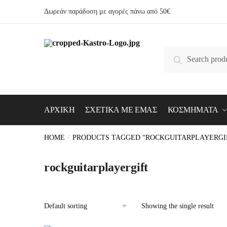
Skip
Skip
content
Δωρεάν παράδοση με αγορές πάνω από 50€
to
to
navigation
content
Search
Search
for:
ΑΡΧΙΚΗ
ΣΧΕΤΙΚΑ ΜΕ ΕΜΑΣ
ΚΟΣΜΗΜΑΤΑ
HOME
/
PRODUCTS TAGGED “ROCKGUITARPLAYERGI
rockguitarplayergift
Showing the single result