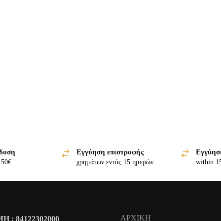
δοση
Εγγύηση επιστροφής
Εγγύησ
 50€.
χρημάτων εντός 15 ημερών.
within 1
ΑΡΧΙΚΗ
Η : 84122302000