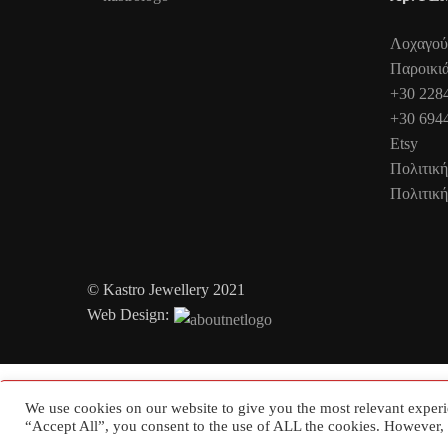
Λοχαγού
Παροικι
+30 228
+30 694
Etsy
Πολιτικ
Πολιτικ
© Kastro Jewellery 2021
Web Design:
We use cookies on our website to give you the most relevant experi
Error: "Undefined constant "ICL_LANGUAGE_CODE""
“Accept All”, you consent to the use of ALL the cookies. However, 