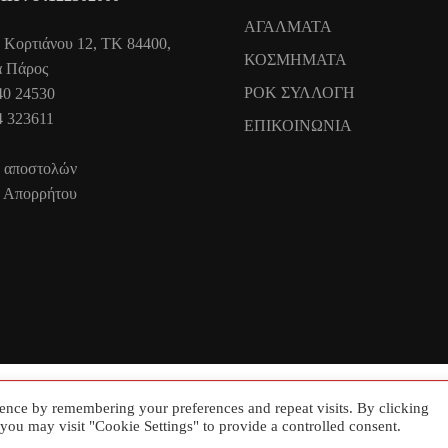
ΑΓΑΛΜΑΤΑ
 Κορτιάνου 12, ΤΚ 84400,
ΚΟΣΜΗΜΑΤΑ
ά Πάρος
ΡΟΚ ΣΥΛΛΟΓΗ
40 24530
4 323611
ΕΠΙΚΟΙΝΩΝΙΑ
ή αποστολών
ή Απορρήτου
ence by remembering your preferences and repeat visits. By clicking
you may visit "Cookie Settings" to provide a controlled consent.