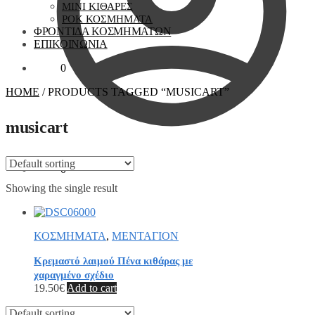
ΜΙΝΙ ΚΙΘΑΡΕΣ
ΡΟΚ ΚΟΣΜΗΜΑΤΑ
ΦΡΟΝΤΙΔΑ ΚΟΣΜΗΜΑΤΩΝ
ΕΠΙΚΟΙΝΩΝΙΑ
0.00
€
0
HOME
/
PRODUCTS TAGGED “MUSICART”
musicart
0.00
€
0
Showing the single result
ΚΟΣΜΗΜΑΤΑ
,
ΜΕΝΤΑΓΙΟΝ
Κρεμαστό λαιμού Πένα κιθάρας με
χαραγμένο σχέδιο
19.50
€
Add to cart