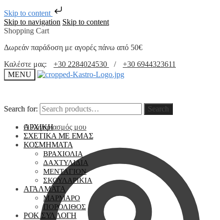
Skip to content
Skip to navigation
Skip to content
Shopping Cart
Δωρεάν παράδοση με αγορές πάνω από 50€
Καλέστε μας:
+30 2284024530
/
+30 6944323611
MENU
Search for:
Search for:
Search
Search
Ο λογαριασμός μου
ΑΡΧΙΚΗ
ΣΧΕΤΙΚΑ ΜΕ ΕΜΑΣ
ΚΟΣΜΗΜΑΤΑ
ΒΡΑΧΙΟΛΙΑ
ΔΑΧΤΥΛΙΔΙΑ
ΜΕΝΤΑΓΙΟΝ
ΣΚΟΥΛΑΡΙΚΙΑ
ΑΓΑΛΜΑΤΑ
ΜΑΡΜΑΡΟ
ΠΟΡΟΛΙΘΟΣ
ΡΟΚ ΣΥΛΛΟΓΗ