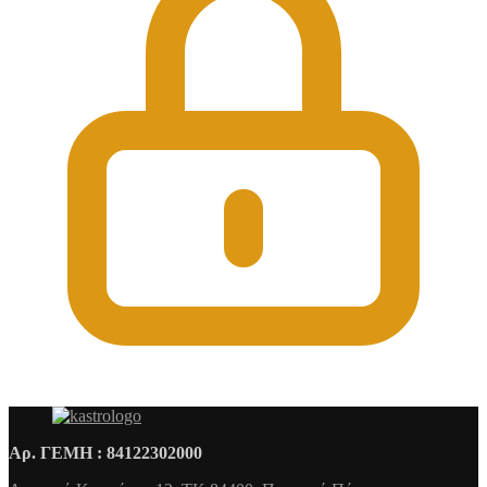
Αρ. ΓΕΜΗ : 84122302000