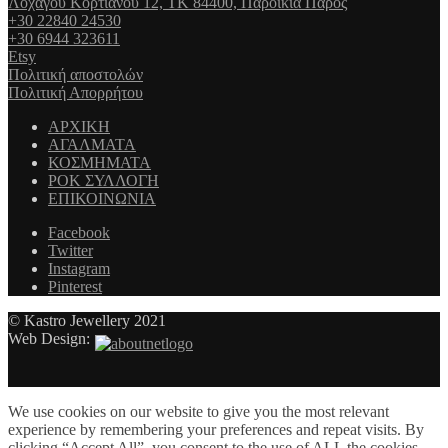
Λοχαγού Κορτιάνου 12, ΤΚ 84400, Παροικιά Πάρος
+30 22840 24530
+30 6944 323611
Etsy
Πολιτική αποστολών
Πολιτική Απορρήτου
ΑΡΧΙΚΗ
ΑΓΑΛΜΑΤΑ
ΚΟΣΜΗΜΑΤΑ
ΡΟΚ ΣΥΛΛΟΓΗ
ΕΠΙΚΟΙΝΩΝΙΑ
Facebook
Twitter
Instagram
Pinterest
© Kastro Jewellery 2021
Web Design:
We use cookies on our website to give you the most relevant
experience by remembering your preferences and repeat visits. By
clicking “Accept All”, you consent to the use of ALL the cookies.