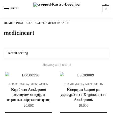
Skip
Skip
content
to
to
MENU
0
navigation
content
HOME
/
PRODUCTS TAGGED “MEDICINEART”
medicineart
Showing all 2 results
,
,
ΚΟΣΜΗΜΑΤΑ
ΜΕΝΤΑΓΙΟΝ
ΚΟΣΜΗΜΑΤΑ
ΜΕΝΤΑΓΙΟΝ
Κηρύκειο Ασκληπιού
Κόσμημα λαιμού με
μενταγιόν σε σχήμα
χαραγμένο το Κηρύκειο του
στρατιωτικής ταυτότητας.
Ασκληπιού.
20.00
€
18.00
€