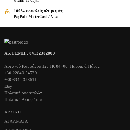
within 15 days.
100% ασφαλείς πληρωμές
PayPal / MasterCard / Visa
Αρ. ΓΕΜΗ : 84122302000
Λοχαγού Κορτιάνου 12, ΤΚ 84400, Παροικιά Πάρος
+30 22840 24530
+30 6944 323611
Etsy
Πολιτική αποστολών
Πολιτική Απορρήτου
ΑΡΧΙΚΗ
ΑΓΑΛΜΑΤΑ